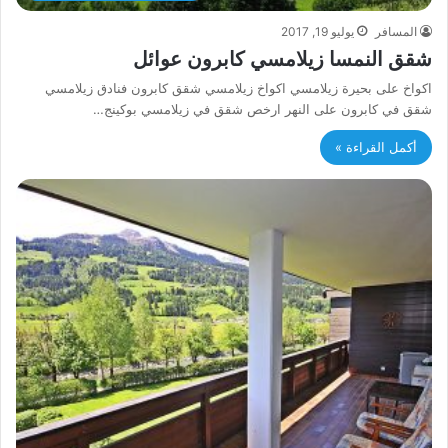
المسافر
يوليو 19, 2017
شقق النمسا زيلامسي كابرون عوائل
اكواخ على بحيرة زيلامسي اكواخ زيلامسي شقق كابرون فنادق زيلامسي
شقق في كابرون على النهر ارخص شقق في زيلامسي بوكينج…
أكمل القراءة »