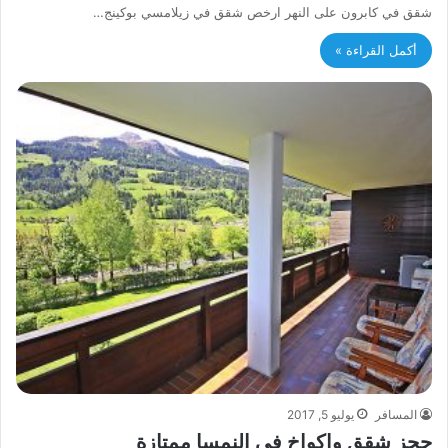
شقق في كابرون على النهر ارخص شقق في زيلامسي بوكينج…
أكمل القراءة »
المسافر
يوليو 5, 2017
حجز شقق واكواخ في النمسا ممتازة